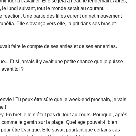
ntinuer à travailler. Elle se jeta à l’eau le lendemain. Après,
t, le lundi suivant, tout le monde serait au courant.
e réaction. Une partie des filles eurent un net mouvement
upéfia. Elle s’avança vers elle, la prit dans ses bras et
ouvait faire le compte de ses amies et de ses ennemies.
... Et si jamais il y avait une petite chance que je puisse
 avant toi ?
s envie ! Tu peux être sûre que le week-end prochain, je vais
e !
y. En bref, elle n’était pas du tout au cours. Pourquoi, après
sir comme le gamin sur la plage. Quel age pouvait-il bien
ne pour être Daingue. Elle savait pourtant que certains cas