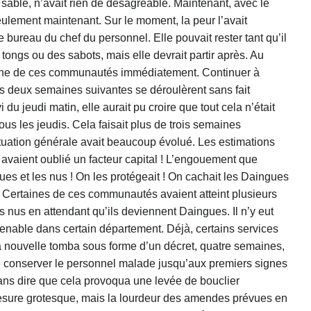
le sable, n’avait rien de désagréable. Maintenant, avec le
seulement maintenant. Sur le moment, la peur l’avait
ureau du chef du personnel. Elle pouvait rester tant qu’il
 tongs ou des sabots, mais elle devrait partir après. Au
dre une de ces communautés immédiatement. Continuer à
! Les deux semaines suivantes se déroulèrent sans fait
i du jeudi matin, elle aurait pu croire que tout cela n’était
s les jeudis. Cela faisait plus de trois semaines
 situation générale avait beaucoup évolué. Les estimations
 avaient oublié un facteur capital ! L’engouement que
es et les nus ! On les protégeait ! On cachait les Daingues
 Certaines de ces communautés avaient atteint plusieurs
us en attendant qu’ils deviennent Daingues. Il n’y eut
tenable dans certain département. Déjà, certains services
La nouvelle tomba sous forme d’un décret, quatre semaines,
 de conserver le personnel malade jusqu’aux premiers signes
sans dire que cela provoqua une levée de bouclier
esure grotesque, mais la lourdeur des amendes prévues en