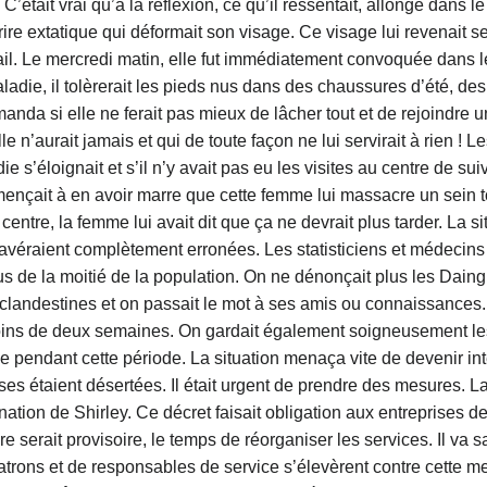
C’était vrai qu’à la réflexion, ce qu’il ressentait, allongé dans 
rire extatique qui déformait son visage. Ce visage lui revenait 
. Le mercredi matin, elle fut immédiatement convoquée dans le b
ladie, il tolèrerait les pieds nus dans des chaussures d’été, des
 demanda si elle ne ferait pas mieux de lâcher tout et de rejoin
lle n’aurait jamais et qui de toute façon ne lui servirait à rien 
e s’éloignait et s’il n’y avait pas eu les visites au centre de suiv
nçait à en avoir marre que cette femme lui massacre un sein tou
 centre, la femme lui avait dit que ça ne devrait plus tarder. La
’avéraient complètement erronées. Les statisticiens et médecins
s de la moitié de la population. On ne dénonçait plus les Daingu
landestines et on passait le mot à ses amis ou connaissances.
ns de deux semaines. On gardait également soigneusement les n
ue pendant cette période. La situation menaça vite de devenir in
ses étaient désertées. Il était urgent de prendre des mesures. 
ination de Shirley. Ce décret faisait obligation aux entreprises
serait provisoire, le temps de réorganiser les services. Il va 
ons et de responsables de service s’élevèrent contre cette m