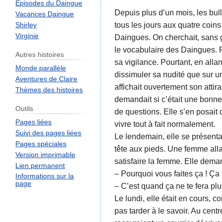
Episodes du Daingue
Depuis plus d’un mois, les bull
Vacances Daingue
tous les jours aux quatre coins
Shirley
Virginie
Daingues. On cherchait, sans g
le vocabulaire des Daingues. Po
Autres histoires
sa vigilance. Pourtant, en allan
Monde parallèle
dissimuler sa nudité que sur un
Aventures de Claire
affichait ouvertement son attira
Thèmes des histoires
demandait si c’était une bonne 
Outils
de questions. Elle s’en posait d
Pages liées
vivre tout à fait normalement.
Suivi des pages liées
Le lendemain, elle se présenta 
Pages spéciales
tête aux pieds. Une femme alla
Version imprimable
satisfaire la femme. Elle dema
Lien permanent
– Pourquoi vous faites ça ! Ça f
Informations sur la
page
– C’est quand ça ne te fera pl
Le lundi, elle était en cours, c
pas tarder à le savoir. Au cent