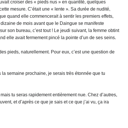
ouvait croiser des « pieds nus » en quantité, quelques
ette mesure. C’était une « lente ». Sa durée de nudité,
t que quand elle commencerait à sentir les premiers effets,
ne dizaine de mois avant que le Daingue se manifeste
ur son bureau, c’est tout ! Le jeudi suivant, la femme obtint
uand elle avait fermement pincé la pointe d’un de ses seins.
s des pieds, naturellement. Pour eux, c’est une question de
s la semaine prochaine, je serais très étonnée que tu
 », mais tu seras rapidement entièrement nue. Chez d’autres,
vent, et d’après ce que je sais et ce que j’ai vu, ça ira