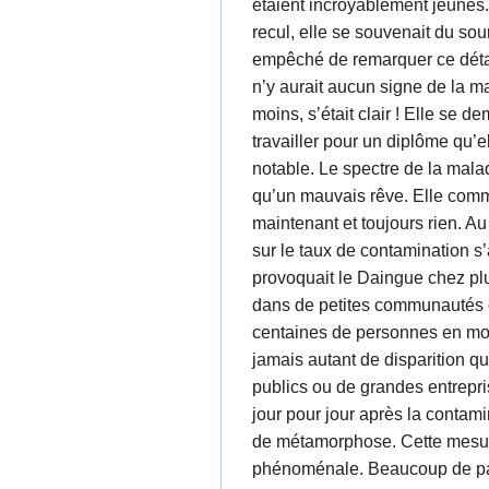
étaient incroyablement jeunes. 
recul, elle se souvenait du sou
empêché de remarquer ce détail
n’y aurait aucun signe de la ma
moins, s’était clair ! Elle se
travailler pour un diplôme qu’e
notable. Le spectre de la maladi
qu’un mauvais rêve. Elle comme
maintenant et toujours rien. Au
sur le taux de contamination s
provoquait le Daingue chez plu
dans de petites communautés c
centaines de personnes en moi
jamais autant de disparition q
publics ou de grandes entrepri
jour pour jour après la contam
de métamorphose. Cette mesure 
phénoménale. Beaucoup de patr