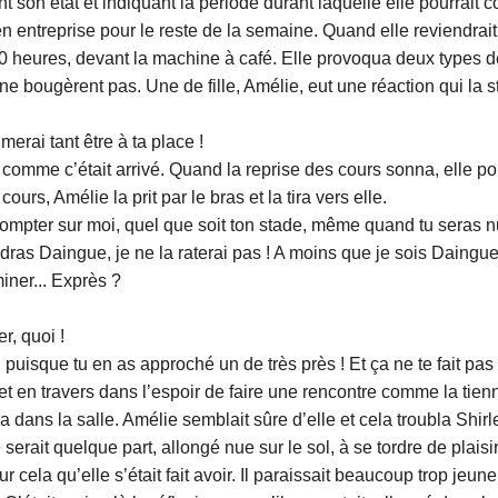
t son état et indiquant la période durant laquelle elle pourrait co
ait en entreprise pour le reste de la semaine. Quand elle reviendrai
0 heures, devant la machine à café. Elle provoqua deux types d
ne bougèrent pas. Une de fille, Amélie, eut une réaction qui la st
merai tant être à ta place !
l comme c’était arrivé. Quand la reprise des cours sonna, elle p
ours, Amélie la prit par le bras et la tira vers elle.
compter sur moi, quel que soit ton stade, même quand tu seras nue
dras Daingue, je ne la raterai pas ! A moins que je sois Daingue
iner... Exprès ?
r, quoi !
, puisque tu en as approché un de très près ! Et ça ne te fait pa
 et en travers dans l’espoir de faire une rencontre comme la tienn
 dans la salle. Amélie semblait sûre d’elle et cela troubla Shirle
 serait quelque part, allongé nue sur le sol, à se tordre de plai
r cela qu’elle s’était fait avoir. Il paraissait beaucoup trop jeu