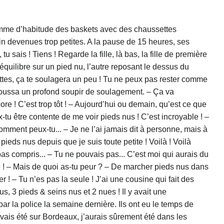
s sans hésiter une seule seconde. Nous allons parler si tu veux, calmement, comme il y a longtemps que cela ne nous est pas arrivé... Tu veux bien ? Tu as besoin de parler... Il faut que tu parles ! – J’ai peur Amélie, je suis littéralement morte de trouille. Je ne sais plus ou j’en suis ! – De quoi as-tu peur ! Commence par le début ! – Mais de tout ça, du Daingue, de la nudité, de lé... – De lécher tes pieds nus, dit-le ! – Oui ! – Non ! Dis-le vraiment ! – Oui, j’ai peur de lécher mes pieds nus ! Là ! Tu es contente ? – C’est ce qui pourrait t’arriver de mieux dans l’état ou tu es. – Ho ! Je sais ! C’est ce que m’a dit la fille du centre de suivi ! « Ça ira beaucoup mieux après. » Mais je ne veux pas lécher mes pieds nus, je n’en ai aucune envie ! – C’est pourtant inévitable et tu le sais parfaitement ! – Non ! Je ne le sais pas et je ne veux pas le savoir ! Ça va ne donner quoi ! Et si ça m’arrive en pleine rue ou en plein cours ou même au boulot ! Et pourquoi ça irait-il mieux après ? – Ecoute, je suis peut-être mal placée pour en parler, mais si je me fie à tout ce que j’ai lu, parce que moi, le sujet m’intéresse beaucoup, c’est... Comme dire ça ? Tu as déjà couché avec un mec ? – Ben... Non. – Tu veux dire que tu es vierge, tu n’as jamais eu un orgasme ? – Ne me prend pas pour une conne quand même ! Je n’ai peut-être pas de mec, mais je ne suis pas manchot ! – Tu te masturbes souvent ? – Ben... C’est que... C’est personnel et... – Ecoute, on est que toute les deux et il fut un temps, on était plus intime que ça, non ? – Bon ! Ben, deux ou trois fois par semaine, quelquefois plus... – Pas si mal ! Sans rire ! Tu aimes cela ? Shirley, ne répondit pas, mais haussa les épaules en souriant. – Alors, tu imagines une de tes plus belles masturbations, un de tes plus beaux orgasmes, le plus fort, tu multiplies cette jouissance par au moins dix, et tu auras une petite idée de ce que tu ressentiras quand tu lécheras tes pieds nus ! – Ce serait beaucoup trop fort, voyons ! – Je ne sais pas, mais ce que je peux dire, c’est que tous les témoignages que j’ai lus et entendus sont unanimes sur ce point. – Moi, j’ai entendu que c’était plutôt de la douleur que ressentaient les Daingues quand ils se roulaient par terre – Ça, c’est le début de la propagande anti-Daingues ! C’est pour tenter de décourager les filles comme moi qui ne raterais pas une occasion de se faire contaminer. Comment la fille du centre s’est-elle aperçu que tu allais bientôt être pieds nus ? – Ben, elle m’a pincé un sein ! – Et ça t’a fait mal ? – Non ! Au contraire ! – Et bien tu vois ! C’est ça à la puissance 10 ! Shirley ne pleurait plus. Elle commençait à comprendre qu’à cause de son refus en bloc de tout ce qui touchait de prêt ou de loin au Daingue, c’était elle qui dramatisait, finalement. Elle en avait même oublié le visage heureux et le liquide qui s’échappait du sexe du garçon sur la plage. Ce n’est pas une attitude de douleur, en effet. Amélie avait lentement glissé une main dans le tee-shirt de Shirley. La jeune fille ne s’en aperçut que quand Amélie commença à jouer avec la pointe d’un sein. Sa poitrine se souleva et sa respiration s’accéléra. Elle laissa même échapper un soupir de plaisir, puis, elle se ressaisit vivement. Elle ôta la main d’Amélie et se leva brusquement. – Je ne suis pas lesbienne et j’ignorai que tu avais ce genre de penchant. – Je ne l’ai pas ! Mais comment t’expliquer, te faire comprendre... Bon je n’insiste pas