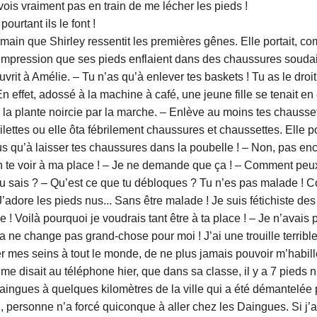
vois vraiment pas en train de me lécher les pieds !
pourtant ils le font !
y avait une communauté clandestine de Daingues à quelques kilomètres de la ville qui a été démantelée par la police la semaine dernière. Ils ont eu le temps de faire des ravages ! Et crois-moi, personne n’a forcé quiconque à aller chez les Daingues. Si j’avais été sur Bordeaux, j’aurais sûrement été dans les premières ! – Et alors ! Les autres, ce n’est pas moi... Et nous ne sommes pas à Bordeaux ! Il y a nettement moins de Daingues ici ! – Le monde est mal fait ! Tu as tout ce que je voudrais avoir et tu craches dessus ! La reprise des cours sonna, évitant à Shirley de répondre. Elle essaya de remettre ses chaussettes, mais la grimace qu’elle fit résumait tout le drame de la situation. Elle étouffa presque un sanglot. Voilà ! Elle ne mettrait plus jamais de chaussettes ! Avec appréhension, elle enfila le pied nu droit dans sa basket. On ne pouvait pas dire que c’était vraiment agréable, mais c’était supportable. La fin d’après midi se passa comme dans un rêve. Elle aurait été incapable de répéter une seule phrase de ce qui avait été dit ! En sortant, Amélie proposa. – Tu m’offres un café chez toi ? Shirley haussa les épaules. – Pourquoi pas... – Allez ! Viens ! Il y a une chose qu’on doit absolument faire sur le chemin ! Elle attrapa Shirley par le bras et l’entraîna dans une direction qui n’était pas vraiment la plus courte pour rejoindre le studio de Shirley. Elle s’arrêta devant la vitrine d’un magazine de chaussures. Elle pointa un doigt sur une paire de sandales à fines lanières de cuir. – Voilà ce qu’il te faut ! Ça fera sûrement disparaître la perpétuelle grimace de douleur qui fripe ton visage depuis la pause ! Et puis, elles ne sont pas chères du tout, et pour le peu de temps ou tu vas pouvoir les supporter, c’est très bien ! Shirley ne put retenir un sourire. – Quand tu as quelques choses dans la tête ! Et pour rassurer les gens, tu ‘y connais aussi ! – Tu refuses de regarder la réalité en face. Il faut bien que je le fasse pour toi ! Heureusement, il y avait la pointure de Shirley, un petit 36. Un peu troublée, elle vit le regard d’Amélie s’allumer quand elle retira ses baskets. Elle dit à la vendeuse qu’elle les gardait aux pieds. Quand celle ci lui proposa d’emballer ses baskets, elle lui dit qu’elle pouvait les mettre à la poubelle. Elle avait peur de marcher pieds nus, mais elle devait reconnaître qu’il n’y a que pieds nus qu’elle se sentait bien. Même les sandales, sans la gêner réellement, semblaient inconfortables. Au moment de régler son achat, Amélie posa une paire de tongs sur le comptoir et lui glissant dans l’oreille. – Prend les en même temps... Dans quelques jours, tu en auras besoin. Inutile de revenir ! – Shirley haussa les épaules, mais paya la paire de tongs. Amélie était au centre du petit studio de Shirley. Elle tourna deux fois sur elle-même avant de lancer. – Tu sais qu’il va falloir que tu te débarrasses de pas mal de choses ! – Pourquoi ? – On dirait que tu le fais exprès ! Tu n’as pas encore compris, avec le coup des chaussettes tout à l’heure ? Tu vas devenir « nue », c’est à dire que tu ne vas plus supporter le moindre contact avec le tissu, même sa proximité te sera insupportable ! Tu comprends ça ? – Tu ne crois pas que tu dramatises un peu ? – Tu es vraiment incroyable ! Tu ouvres n’importe quel journal ou une quelconque revue et tous les détails de la progression du Daingue y sont décrit, en large, en long, et en travers, et toi tu trouves que je dramatise ! Tu ne sais pas lire ou quoi ? – Excuse-moi, mais j’ai tellement peur que j’évite soigneusement de lire quoi que ce soit ! – Ça ne te ressemble pas ! Alors je vais te dire, moi, ce qu’il va se passer ! Tu vas... – Non ! Ne dis rien ! Laisse-moi tranquille ! Elle s’enfuit à l’autre bout de la pièce, vers le petit renfoncement qui servait de chambre. Elle fit brusquement demi-tour en sanglotant et alla s’effondrer dans un coin de la minuscule cuisine. Amélie comprit immédiatement. Pas encore habituée à sa nouvelle condition, Shirley venait ne marcher sur la moquette de sa chambre et la douleur qu’elle avait ressentie, était la goutte d’eau qui faisait déborder le vase. Epuisée nerveusement, la jeune fille était en train de craquer. Amélie la rejoignit et la prit dans ses bras, en lui caressant les cheveux. – Allons ! Calme-toi ! Cela ne sert à rien de te mettre dans un état pareil ! Si je pouvais prendre ta place, je le ferai