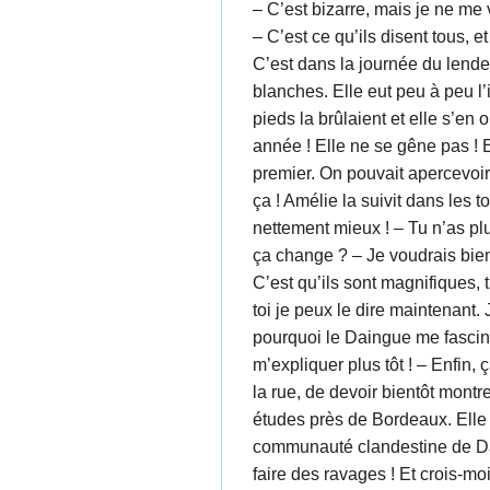
– C’est bizarre, mais je ne me 
– C’est ce qu’ils disent tous, et 
C’est dans la journée du lendemain que Shirley ressentit les premières gênes. Elle portait, comme d’habitude des baskets avec des chaussettes blanches. Elle eut peu à peu l’impression que ses pieds enflaient dans des chaussures soudain devenues trop petites. A la pause de 15 heures, ses pieds la brûlaient et elle s’en ouvrit à Amélie. – Tu n’as qu’à enlever tes baskets ! Tu as le droit, tu sais ! Tiens ! Regarde la fille, là bas, la fille de première année ! Elle ne se gêne pas ! En effet, adossé à la machine à café, une jeune fille se tenait en équilibre sur un pied nu, l’autre reposant le dessus du premier. On pouvait apercevoir la plante noircie par la marche. – Enlève au moins tes chaussettes, ça te soulagera un peu ! Tu ne peux pas rester comme ça ! Amélie la suivit dans les toilettes ou elle ôta fébrilement chaussures et chaussettes. Elle poussa un profond soupir de soulagement. – Ça va nettement mieux ! – Tu n’as plus qu’à laisser tes chaussures dans la poubelle ! – Non, pas encore ! C’est trop tôt ! – Aujourd’hui ou demain, qu’est ce que ça change ? – Je voudrais bien te voir à ma place ! – Je ne demande que ça ! – Comment peux-tu être contente de me voir pieds nus ! C’est incroyable ! – C’est qu’ils sont magnifiques, tu sais ? – Qu’est ce que tu débloques ? Tu n’es pas malade ! Comment peux-tu... – Je ne l’ai jamais dit à personne, mais à toi je peux le dire maintenant. J’adore les pieds nus... Sans être malade ! Je suis fétichiste des pieds nus depuis que je suis toute petite ! Voilà ! Voilà pourquoi le Daingue me fascine ! Voilà pourquoi je voudrais tant être à ta place ! – Je n’avais pas compris... – Tu ne pouvais pas... C’est moi qui aurais du m’expliquer plus tôt ! – Enfin, ça ne change pas grand-chose pour moi ! J’ai une trouille terrible ! – Mais de quoi as-tu peur ? – De marcher pieds nus dans la rue, de devoir bientôt montrer mes seins à tout le monde, de ne plus jamais pouvoir m’habiller ! – Tu n’es pas la seule ! J’ai une cousine qui fait des études près de Bordeaux. Elle me disait au téléphone hier, que dans sa classe, il y a 7 pieds nus, 3 pieds & seins nus et 2 nues ! Il 