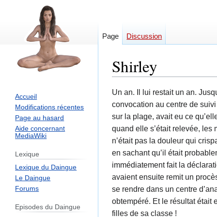
Page
Discussion
Shirley
Aller
Aller
Un an. Il lui restait un an. Ju
Accueil
à
à
convocation au centre de suivi d
Modifications récentes
la
la
sur la plage, avait eu ce qu’e
Page au hasard
navigation
recherche
quand elle s’était relevée, les
Aide concernant
MediaWiki
n’était pas la douleur qui crisp
en sachant qu’il était probablem
Lexique
immédiatement fait la déclarati
Lexique du Daingue
avaient ensuite remit un procè
Le Daingue
se rendre dans un centre d’ana
Forums
obtempéré. Et le résultat était 
Episodes du Daingue
filles de sa classe !