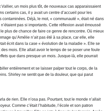
t Vallier, un mois plus tôt, de nouveaux cas apparaissaient
 certains cas, il y avait un centre d’accueil pour les
es contaminées. Déjà, le mot, « communauté », était né dans
 n’étaient pas si importants. Cette réflexion avait émoussé
ait le plus de chance de faire ce genre de rencontre. Où mieux
mmage qu’Amélie n’ait pas été à sa place, car elle, elle
tait écrit dans la case « évolution de la maladie ». Elle se
 des mois. Elle allait avoir le temps de se poser une foule
s effets que dans presque un mois. Jusque-là, elle pourrait
ler entièrement et se laisser palper tout le corps, de la
s. Shirley ne sentit que de la douleur, que qui parut
la de rien. Elle n’osa pas. Pourtant, tout le monde n’allait
loyeur. Comme c’était l’habitude, l’école et son patron