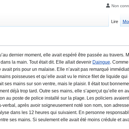
Non conn
Lire
Mod
squ’au dernier moment, elle avait espéré être passée au travers. 
ans la main. Tout était dit. Elle allait devenir
Daingue
. Comme s
lle avait pris pour un malaise. Elle n’avait pas remarqué immédi
 mains poisseuses et qu’elle avait vu le mince filet de liquide qu
ait ses mains sur son ventre, mais le plaisir. Il était tout bonneme
ent déjà trop tard. Outre ses mains, elle s’aperçut qu’elle en avai
on au poste de police installé sur la plage. Les policiers avaien
s-verbal, après avoir soigneusement noté son nom, son adresse. I
lyse dans les 12 heures qui suivaient. En personne responsable
entre ses mains. Si seulement elle avait été moins crédule et avai