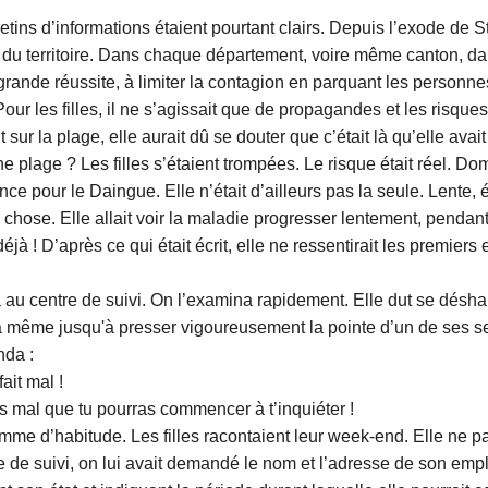
etins d’informations étaient pourtant clairs. Depuis l’exode de S
 du territoire. Dans chaque département, voire même canton, dans
rande réussite, à limiter la contagion en parquant les personn
ur les filles, il ne s’agissait que de propagandes et les risques
t sur la plage, elle aurait dû se douter que c’était là qu’elle av
e plage ? Les filles s’étaient trompées. Le risque était réel. Do
nce pour le Daingue. Elle n’était d’ailleurs pas la seule. Lente, é
chose. Elle allait voir la maladie progresser lentement, pendant
éjà ! D’après ce qui était écrit, elle ne ressentirait les premier
au centre de suivi. On l’examina rapidement. Elle dut se déshabil
 même jusqu'à presser vigoureusement la pointe d’un de ses sein
nda :
ait mal !
us mal que tu pourras commencer à t’inquiéter !
omme d’habitude. Les filles racontaient leur week-end. Elle ne par
re de suivi, on lui avait demandé le nom et l’adresse de son emp