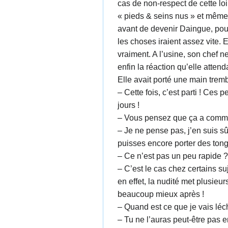
cas de non-respect de cette loi
« pieds & seins nus » et même 
avant de devenir Daingue, pouva
les choses iraient assez vite. 
vraiment. A l’usine, son chef n
enfin la réaction qu’elle atten
Elle avait porté une main tremb
– Cette fois, c’est parti ! Ces
jours !
– Vous pensez que ça a comm
– Je ne pense pas, j’en suis sû
puisses encore porter des tong
– Ce n’est pas un peu rapide ?
– C’est le cas chez certains su
en effet, la nudité met plusieur
beaucoup mieux après !
– Quand est ce que je vais lé
– Tu ne l’auras peut-être pas e