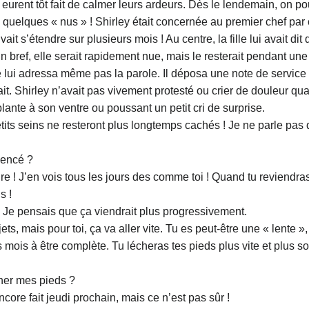
 eurent tôt fait de calmer leurs ardeurs. Dès le lendemain, on p
quelques « nus » ! Shirley était concernée au premier chef par c
it s’étendre sur plusieurs mois ! Au centre, la fille lui avait di
En bref, elle serait rapidement nue, mais le resterait pendant u
e lui adressa même pas la parole. Il déposa une note de service s
dait. Shirley n’avait pas vivement protesté ou crier de douleur q
lante à son ventre ou poussant un petit cri de surprise.
 petits seins ne resteront plus longtemps cachés ! Je ne parle pa
encé ?
re ! J’en vois tous les jours des comme toi ! Quand tu reviendra
s !
 Je pensais que ça viendrait plus progressivement.
jets, mais pour toi, ça va aller vite. Tu es peut-être une « lente
s mois à être complète. Tu lécheras tes pieds plus vite et plus sou
cher mes pieds ?
ncore fait jeudi prochain, mais ce n’est pas sûr !