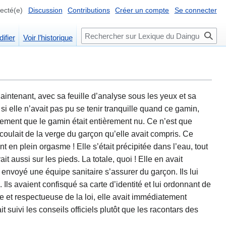
ecté(e)
Discussion
Contributions
Créer un compte
Se connecter
ifier
Voir l’historique
Maintenant, avec sa feuille d’analyse sous les yeux et sa
i elle n’avait pas pu se tenir tranquille quand ce gamin,
atement que le gamin était entièrement nu. Ce n’est que
i coulait de la verge du garçon qu’elle avait compris. Ce
nt en plein orgasme ! Elle s’était précipitée dans l’eau, tout
t aussi sur les pieds. La totale, quoi ! Elle en avait
t envoyé une équipe sanitaire s’assurer du garçon. Ils lui
ls avaient confisqué sa carte d’identité et lui ordonnant de
 et respectueuse de la loi, elle avait immédiatement
t suivi les conseils officiels plutôt que les racontars des