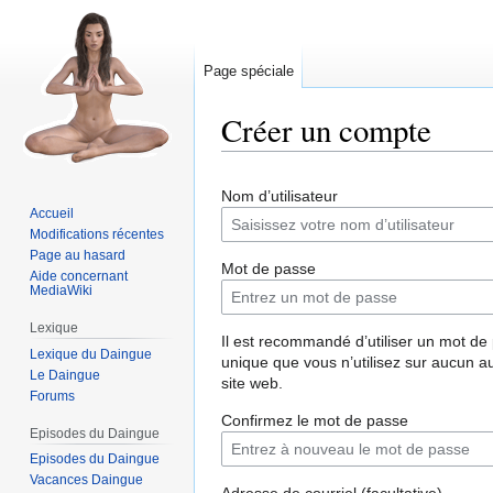
Page spéciale
Créer un compte
Aller
Aller
Nom d’utilisateur
à
à
Accueil
la
la
Modifications récentes
navigation
recherche
Page au hasard
Mot de passe
Aide concernant
MediaWiki
Lexique
Il est recommandé d’utiliser un mot de
Lexique du Daingue
unique que vous n’utilisez sur aucun a
Le Daingue
site web.
Forums
Confirmez le mot de passe
Episodes du Daingue
Episodes du Daingue
Vacances Daingue